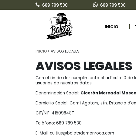
689 789 530
689 789 530
INICIO
INICIO
> AVISOS LEGALES
AVISOS LEGALES
Con el fin de dar cumplimiento al artículo 10 de
usuarios de nuestros datos:
Denominación Social:
Cicerón Mercadal Masc
Domicilio Social: Camí Agotars, s/n, Estancia d'
CIF/NIF: 41509848T
Teléfono: 689 789 530
E-Mail: cultius@boletsdemenroca.com