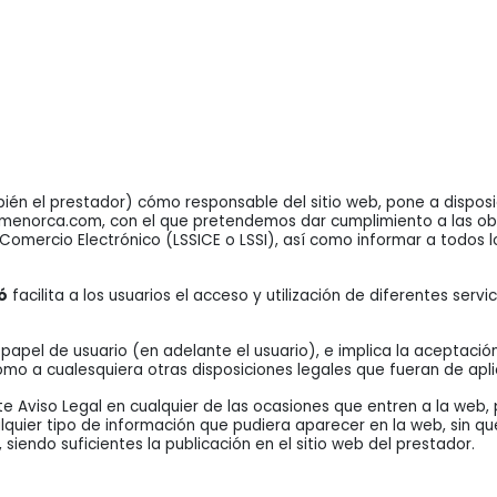
én el prestador) cómo responsable del sitio web, pone a disposi
demenorca.com, con el que pretendemos dar cumplimiento a las ob
 Comercio Electrónico (LSSICE o LSSI), así como informar a todos l
ó
facilita a los usuarios el acceso y utilización de diferentes serv
el de usuario (en adelante el usuario), e implica la aceptación 
 como a cualesquiera otras disposiciones legales que fueran de apli
 Aviso Legal en cualquier de las ocasiones que entren a la web, 
quier tipo de información que pudiera aparecer en la web, sin que
siendo suficientes la publicación en el sitio web del prestador.