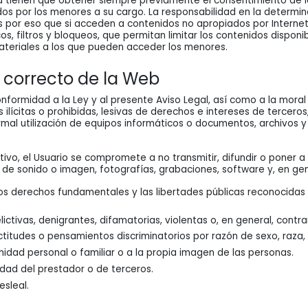
ad tienen que obtener siempre previamente el consentimiento de l
dos por los menores a su cargo. La responsabilidad en la determi
 por eso que si acceden a contenidos no apropiados por Interne
, filtros y bloqueos, que permitan limitar los contenidos disponib
 materiales a los que pueden acceder los menores.
 correcto de la Web
nformidad a la Ley y al presente Aviso Legal, así como a la moral
es ilícitas o prohibidas, lesivas de derechos e intereses de tercer
 normal utilización de equipos informáticos o documentos, archivo
ustivo, el Usuario se compromete a no transmitir, difundir o poner 
s de sonido o imagen, fotografías, grabaciones, software y, en gen
los derechos fundamentales y las libertades públicas reconocidas
tivas, denigrantes, difamatorias, violentas o, en general, contrari
titudes o pensamientos discriminatorios por razón de sexo, raza, r
imidad personal o familiar o a la propia imagen de las personas.
idad del prestador o de terceros.
esleal.