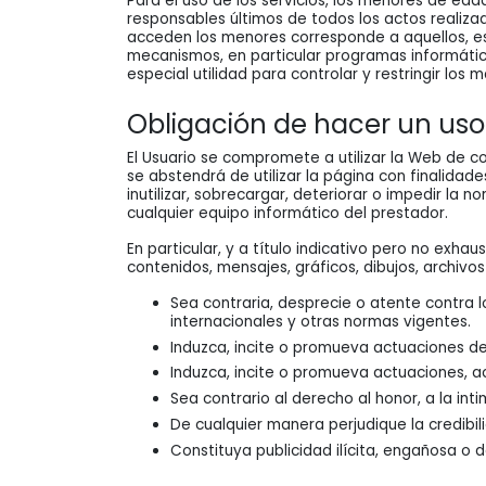
Para el uso de los servicios, los menores de ed
responsables últimos de todos los actos realiza
acceden los menores corresponde a aquellos, es
mecanismos, en particular programas informáticos
especial utilidad para controlar y restringir los
Obligación de hacer un uso
El Usuario se compromete a utilizar la Web de co
se abstendrá de utilizar la página con finalidad
inutilizar, sobrecargar, deteriorar o impedir la
cualquier equipo informático del prestador.
En particular, y a título indicativo pero no exha
contenidos, mensajes, gráficos, dibujos, archivo
Sea contraria, desprecie o atente contra 
internacionales y otras normas vigentes.
Induzca, incite o promueva actuaciones delic
Induzca, incite o promueva actuaciones, ac
Sea contrario al derecho al honor, a la int
De cualquier manera perjudique la credibil
Constituya publicidad ilícita, engañosa o d