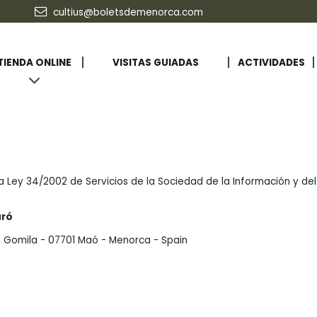
cultius@boletsdemenorca.com
TIENDA ONLINE
VISITAS GUIADAS
ACTIVIDADES
 la Ley 34/2002 de Servicios de la Sociedad de la Información y d
aró
en Gomila - 07701 Maó - Menorca - Spain