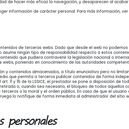
idad de hacer más eficaz la navegación, y desaparecen al acabar l
ecoger información de carácter personal. Para más información, ve
 contenidos de terceras webs. Dado que desde el web no podemos 
 asume ningún tipo de responsabilidad respecto a estos contenid
ontenido que pudiera contravenir la legislación nacional o interna
tas webs, poniendo en conocimiento de las autoridades competent
ión y contenidos almacenados, a título enunciativo pero no limitan
edio que permita a terceros publicar contenidos de forma indepe
rt. 11 y 16 de la LSSICE, el prestador se pone a disposición de to
retirada o, cuando sea necesario, el bloqueo de todos aquellos 
de terceros o la moral y el orden público. En caso de que el usuari
 ruega lo notifique de forma inmediata al administrador del sitio 
s personales