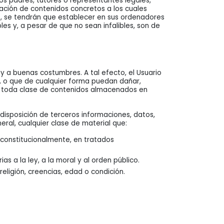
os padres, tutores o representantes legales,
nación de contenidos concretos a los cuales
t, se tendrán que establecer en sus ordenadores
les y, a pesar de que no sean infalibles, son de
 y a buenas costumbres. A tal efecto, el Usuario
os, o que de cualquier forma puedan dañar,
s y toda clase de contenidos almacenados en
a disposición de terceros informaciones, datos,
eral, cualquier clase de material que:
 constitucionalmente, en tratados
as a la ley, a la moral y al orden público.
eligión, creencias, edad o condición.