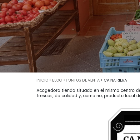
INICIO
>
BLOG
>
PUNTOS DE VENTA
> CA NA RIERA
Acogedora tienda situada en el mismo centro d
frescos, de calidad y, como no, producto local de 