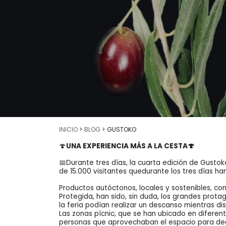
INICIO
>
BLOG
> GUSTOKO
🍄
UNA EXPERIENCIA MÁS A LA CESTA🍄
📅Durante tres días, la cuarta edición de Gusto
de 15.000 visitantes quedurante los tres días ha
Productos autóctonos, locales y sostenibles, co
Protegida, han sido, sin duda, los grandes prota
la feria podían realizar un descanso mientras d
Las zonas pícnic, que se han ubicado en diferen
personas que aprovechaban el espacio para degus