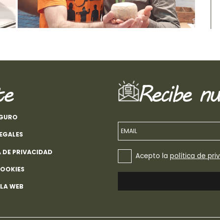
te
Recibe nu
EGURO
EMAIL
LEGALES
A DE PRIVACIDAD
Acepto la
política de pri
COOKIES
 LA WEB