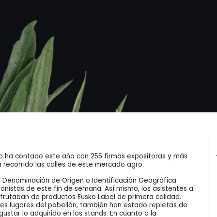
ko ha contado este año con 255 firmas expositoras y más
n recorrido las calles de este mercado agro.
n Denominación de Origen o Identificación Geográfica
gonistas de este fin de semana. Así mismo, los asistentes a
isfrutaban de productos Eusko Label de primera calidad.
tes lugares del pabellón, también han estado repletas de
tar lo adquirido en los stands. En cuanto a la