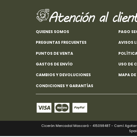
Atención al clien
QUIENES SOMOS
PAGO S
PREGUNTAS FRECUENTES
AVISOS 
PUNTOS DE VENTA
POLÍTIC
GASTOS DE ENVÍO
USO DE 
CAMBIOS Y DEVOLUCIONES
MAPA DE
CONDICIONES Y GARANTÍAS
Cicerón Mercadal Mascaró - 41509848T - Camí Agotars,
Spai