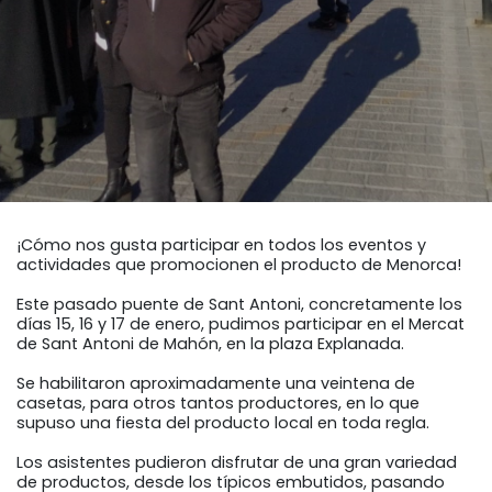
Gastos de envío
Cambios y devoluciones
Condiciones y garantías
Pago seguro
Avisos legales
INICIO
>
BLOG
>
ACTUALIDAD
> MERCAT DE SANT ANTONI 2022
Política de privacidad
¡Cómo nos gusta participar en todos los eventos y
actividades que promocionen el producto de Menorca!
Uso de cookies
Este pasado puente de Sant Antoni, concretamente los
días 15, 16 y 17 de enero, pudimos participar en el Mercat
Mapa de la web
de Sant Antoni de Mahón, en la plaza Explanada.
Se habilitaron aproximadamente una veintena de
casetas, para otros tantos productores, en lo que
supuso una fiesta del producto local en toda regla.
Los asistentes pudieron disfrutar de una gran variedad
de productos, desde los típicos embutidos, pasando